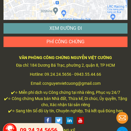
XEM ĐƯỜNG ĐI
PHÍ CÔNG CHỨNG
VĂN PHÒNG CÔNG CHỨNG NGUYỄN VIỆT CƯỜNG
Địa chỉ: 184 Dương Bá Trạc, phường 2, quận 8, TP HCM
Hotline: 09.24.24.5656 - 0943.55.44.66
Email: ccnguyenvietcuong@gmail.com
✔️⭐ Miễn phí dịch vụ Công chứng tại nhà riêng, Phục vụ 24/7
✔️⭐ Công chứng Mua bán Nhà đất, Thừa kế, Di chúc, Ủy quyền, Tặng
cho, Xác nhận tài sản riêng
✔️⭐ Sang tên Sổ đỏ Uy tín, Chuyên nghiệp, Trả kết quả Đúng hẹn
09.24.24.5656
THỐNG KÊ